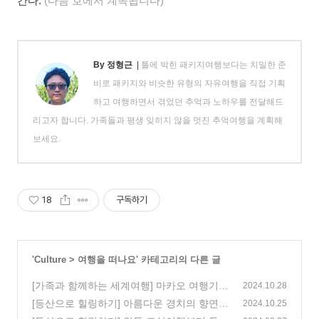
간다.
(다음 호에서 계속됩니다)
By 정형근
|
틀에 박힌 패키지여행보다는 치밀한 준
비로 패키지와 비슷한 유형의 자유여행을 직접 기획
하고 여행하면서 겪었던 추억과 노하우를 전달해드
리고자 합니다. 가족들과 평생 잊히지 않을 멋진 추억여행을 계획해
보세요.
18
구독하기
'
Culture
>
여행을 떠나요
' 카테고리의 다른 글
[가족과 함께하는 세계여행] 마카오 여행기, 2
2024.10.28
편
[등산으로 힐링하기] 아름다운 경치의 향연!
(0)
2024.10.25
충북 단양 제비봉