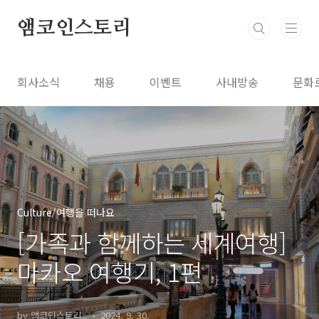
본문 바로가기
앰코인스토리
회사소식
채용
이벤트
사내방송
문화
Culture/여행을 떠나요
[가족과 함께하는 세계여행]
마카오 여행기, 1편
by 앰코인스토리..
2024. 9. 30.