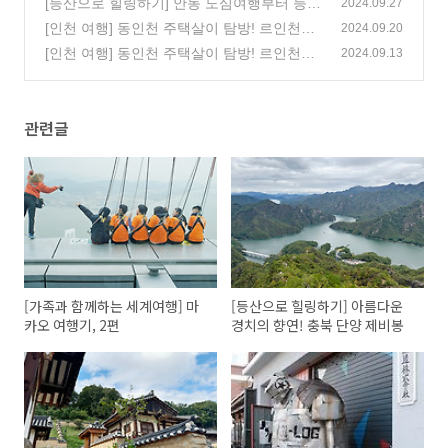
[등산으로 힐링하기] 안동 도심여행부터 등산
(2)
2024.09.27
까지! 안동 영남산
[인천 여행] 동인천 주택살이 탐방! 르인천구
(6)
2024.09.20
락부의 로컬 여행, 2편
[인천 여행] 동인천 주택살이 탐방! 르인천구
(4)
2024.09.13
락부의 로컬 여행, 1편
(7)
관련글
[가족과 함께하는 세계여행] 마
[등산으로 힐링하기] 아름다운
카오 여행기, 2편
경치의 향연! 충북 단양 제비봉