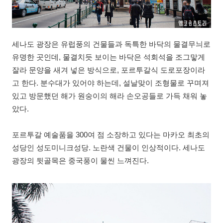
세나도 광장은 유럽풍의 건물들과 독특한 바닥의 물결무늬로
유명한 곳인데, 물결치듯 보이는 바닥은 석회석을 조그맣게
잘라 문양을 새겨 넣은 방식으로, 포르투갈식 도로포장이라
고 한다. 분수대가 있어야 하는데, 설날맞이 조형물로 꾸며져
있고 방문했던 해가 원숭이의 해라 손오공들로 가득 채워 놓
았다.
포르투갈 예술품을 300여 점 소장하고 있다는 마카오 최초의
성당인 성도미니크성당. 노란색 건물이 인상적이다. 세나도
광장의 뒷골목은 중국풍이 물씬 느껴진다.