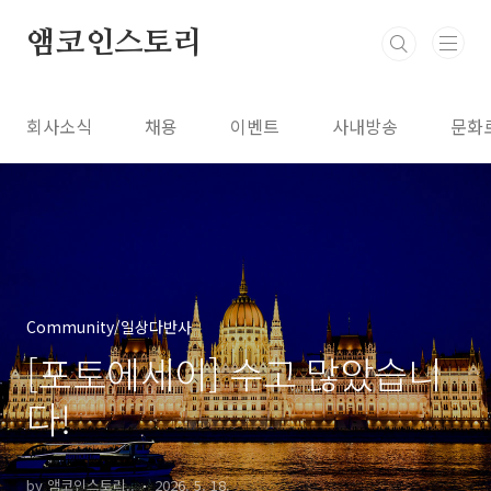
본문 바로가기
앰코인스토리
회사소식
채용
이벤트
사내방송
문화
Community/일상다반사
[포토에세이] 수고 많았습니
다!
by 앰코인스토리..
2026. 5. 18.