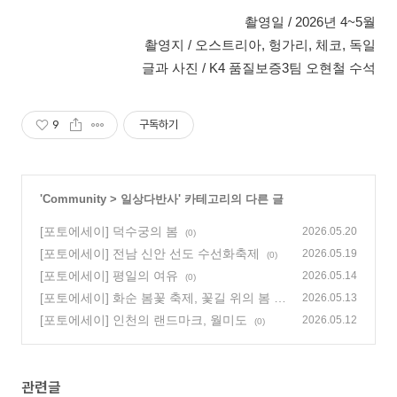
촬영일 / 2026년 4~5월
촬영지 / 오스트리아, 헝가리, 체코, 독일
글과 사진 / K4 품질보증3팀 오현철 수석
9
구독하기
'
Community
>
일상다반사
' 카테고리의 다른 글
[포토에세이] 덕수궁의 봄
2026.05.20
(0)
[포토에세이] 전남 신안 선도 수선화축제
2026.05.19
(0)
[포토에세이] 평일의 여유
2026.05.14
(0)
[포토에세이] 화순 봄꽃 축제, 꽃길 위의 봄
2026.05.13
(0)
[포토에세이] 인천의 랜드마크, 월미도
2026.05.12
(0)
관련글