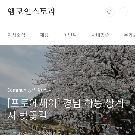
본문 바로가기
앰코인스토리
회사소식
채용
이벤트
사내방송
문화
Community/일상다반사
[포토에세이] 경남 하동 쌍계
사 벚꽃길
by 앰코인스토리..
2026. 5. 7.