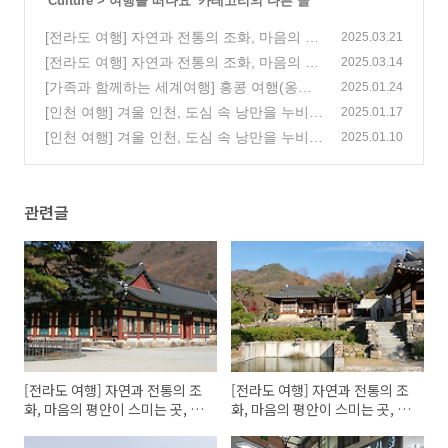
'
Culture
>
여행을 떠나요
' 카테고리의 다른 글
[전라도 여행] 자연과 전통의 조화, 마음의 평
2025.03.21
안이 스미는 곳, 전북 완주 아원고택 & 송광
[전라도 여행] 자연과 전통의 조화, 마음의 평
2025.03.14
사 2편
안이 스미는 곳, 전북 완주 아원고택 & 송광
(0)
[가족과 함께하는 세계여행] 홍콩 여행(옹핑
2025.01.24
사 1편
마을, 디스커버리 베이, 소호거리, 빅토리아
(0)
[인천 여행] 겨울 인천, 도심 속 낭만을 누비
2025.01.17
피크), 3편
자! 인천 동구 맛집 모음
(0)
[인천 여행] 겨울 인천, 도심 속 낭만을 누비
(5)
2025.01.10
자! 화도진 스케이트장
(3)
관련글
[전라도 여행] 자연과 전통의 조
[전라도 여행] 자연과 전통의 조
화, 마음의 평안이 스미는 곳, 전
화, 마음의 평안이 스미는 곳, 전
북 완주 아원고택 & 송광사 2편
북 완주 아원고택 & 송광사 1편