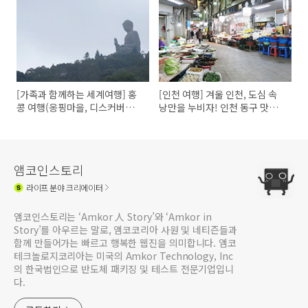
[가족과 함께하는 세계여행] 홍
[인천 여행] 겨울 인천, 도심 속
콩 여행(옹핑마을, 디스커버리
낭만을 누비자! 인천 동구 맛집
베이, 소호거리, 빅토리아 피크),
모음
3편
앰코인스토리
라이프
분야 크리에이터
앰코인스토리는 ‘Amkor 人 Story’와 ‘Amkor in
Story’를 아우르는 말로, 앰코코리아 사원 및 네티즌들과
함께 만들어가는 빠르고 행복한 웹진을 의미합니다. 앰코
테크놀로지코리아는 미국의 Amkor Technology, Inc
의 한국법인으로 반도체 패키징 및 테스트 전문기업입니
다.