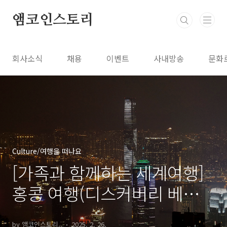
본문 바로가기
앰코인스토리
회사소식
채용
이벤트
사내방송
문화
Culture/여행을 떠나요
[가족과 함께하는 세계여행]
홍콩 여행(디스커버리 베이),
4편
by 앰코인스토리..
2025. 2. 26.